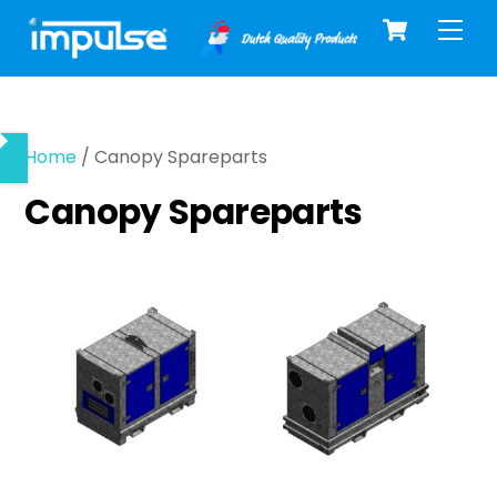
Cart
Skip
Men
to
content
Home
/ Canopy Spareparts
Canopy Spareparts