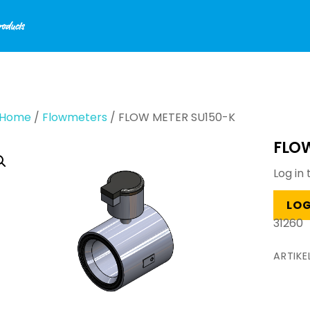
Home
/
Flowmeters
/ FLOW METER SU150-K
FLOW
Log in 
LOG
31260
ARTIK