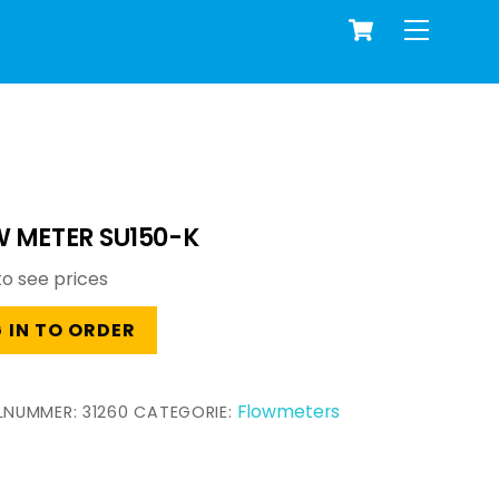
Cart
Menu
 METER SU150-K
to see prices
 IN TO ORDER
Flowmeters
ELNUMMER:
31260
CATEGORIE: