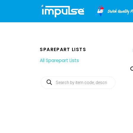
Skip
to
content
SPAREPART LISTS
All Sparepart Lists
Producten
zoeken