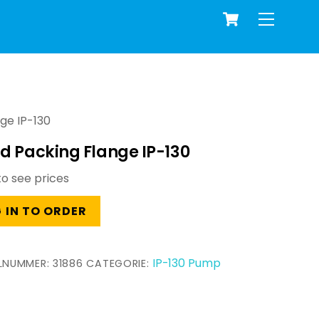
Cart
Menu
ge IP-130
d Packing Flange IP-130
to see prices
 IN TO ORDER
IP-130 Pump
ELNUMMER:
31886
CATEGORIE: