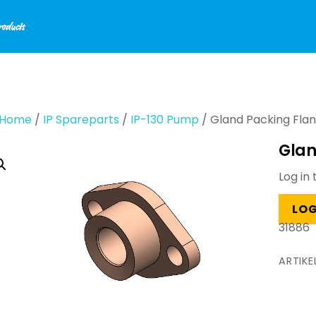
Home
/
IP Spareparts
/
IP-130 Pump
/ Gland Packing Flan
Glan
Log in 
LOG
31886
ARTIK