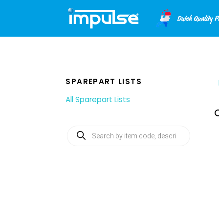
Skip
to
content
SPAREPART LISTS
All Sparepart Lists
Producten
zoeken